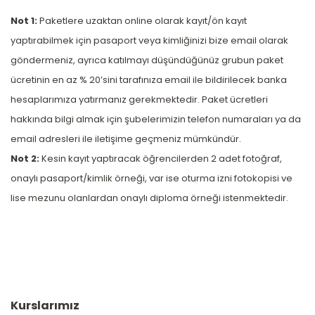
Not 1:
Paketlere uzaktan online olarak kayıt/ön kayıt
yaptırabilmek için pasaport veya kimliğinizi bize email olarak
göndermeniz, ayrıca katılmayı düşündüğünüz grubun paket
ücretinin en az % 20’sini tarafınıza email ile bildirilecek banka
hesaplarımıza yatırmanız gerekmektedir. Paket ücretleri
hakkında bilgi almak için şubelerimizin telefon numaraları ya da
email adresleri ile iletişime geçmeniz mümkündür.
Not 2:
Kesin kayıt yaptıracak öğrencilerden 2 adet fotoğraf,
onaylı pasaport/kimlik örneği, var ise oturma izni fotokopisi ve
lise mezunu olanlardan onaylı diploma örneği istenmektedir.
Kurslarımız