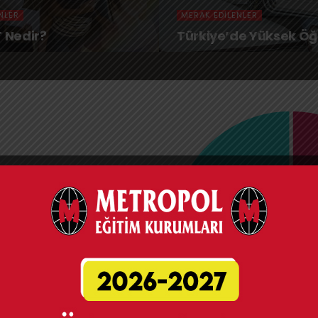
NLER
MERAK EDILENLER
T Nedir?
Türkiye’de Yüksek Ö
bancı uyruklu öğrencilerin
slararası sınavlara katılan tüm
im öğretim döneminde
bölümlerin grafiksel dağılımı.