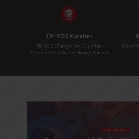
TR-YÖS Kursları
D
TR-YÖS (Türkiye Yurt Dışından
Dijital 
Öğrenci Kabul Sınavı) Hazırlık Kursları
KURSLARIMIZ