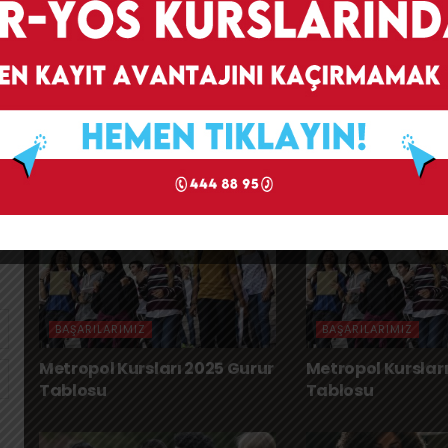
Başarıla
BAŞARILARIMIZ
BAŞARILARIMIZ
Metropol Kursları 2025 Gurur
Metropol Kurslar
Tablosu
Tablosu