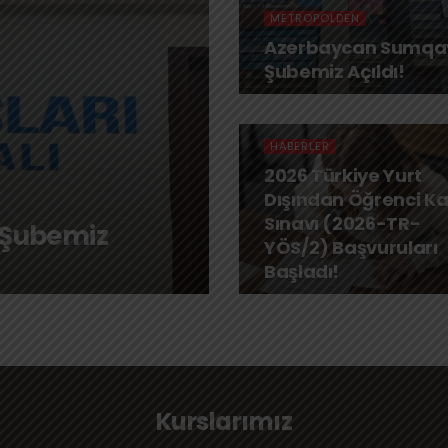
METROPOLDEN
Azerbaycan Sumqay
Şubemiz Açıldı!
HABERLER
2026 Türkiye Yurt
Dışından Öğrenci K
Sınavı (2026-TR-
 Şubemiz
YÖS/2) Başvuruları
Başladı!
Kurslarımız