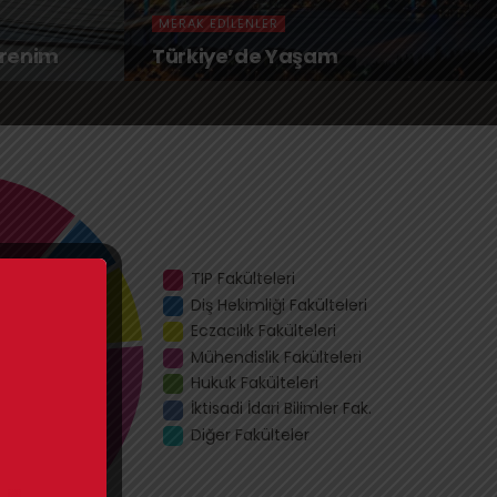
MERAK EDILENLER
ğrenim
Türkiye’de Yaşam
TIP Fakülteleri
Diş Hekimliği Fakülteleri
Eczacılık Fakülteleri
Mühendislik Fakülteleri
Hukuk Fakülteleri
İktisadi İdari Bilimler Fak.
Diğer Fakülteler