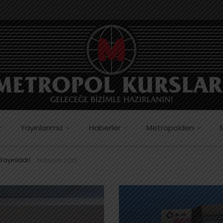
Yayınlarımız
Haberler
Metropolden
ı ile Cevap Anahtarı Yayımlandı!
19 Ekim 2025