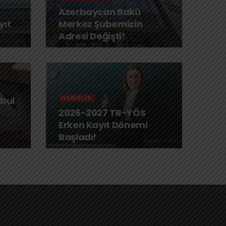
Azerbaycan Bakü
ıt
Merkez Şubemizin
Adresi Değişti!
HABERLER
abul
2026-2027 TR-YÖS
Erken Kayıt Dönemi
Başladı!