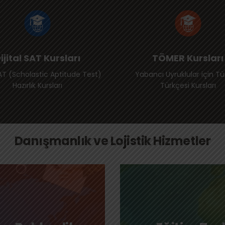
ijital SAT Kursları
TÖMER Kursları
SAT (Scholastic Aptitude Test)
Yabancı Uyruklular için Tü
Hazırlık Kursları
Türkçesi Kursları
Danışmanlık ve Lojistik Hizmetler