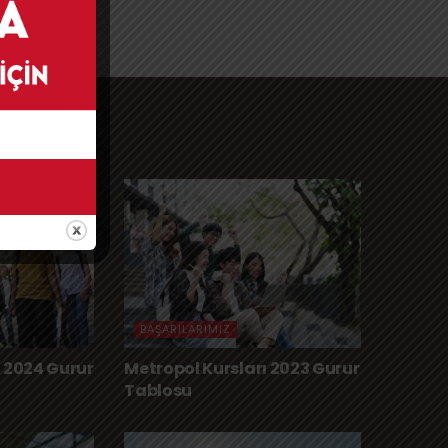
rımız
BAŞARILARIMIZ
ı 2024 Gurur
Metropol Kursları 2023 Gurur
Tablosu