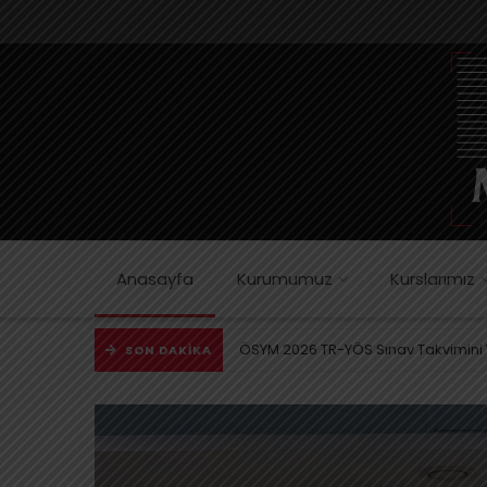
Anasayfa
Kurumumuz
Kurslarımız
2025-TR-YÖS/2: Temel Soru Kitapçığ
SON DAKIKA