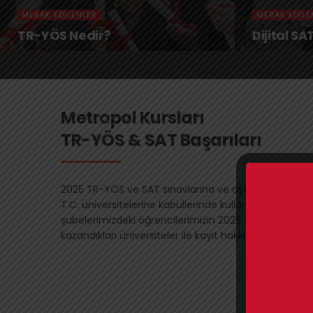
MERAK EDILENLER
MERAK EDILE
TR-YÖS Nedir?
Dijital SA
Metropol Kursları
TR-YÖS & SAT Başarıları
2025 TR-YÖS ve SAT sınavlarına ve aynı zamanda ya
T.C. üniversitelerine kabullerinde kullanılan diğer ulu
şubelerimizdeki öğrencilerimizin 2025 – 2026 eğit
kazandıkları üniversiteler ile kayıt hakkı kazandıkları 