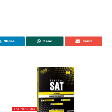
Share
Send
Send
YAYINLARIMIZ