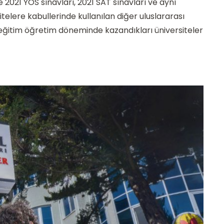
2021 YÖS sınavları, 2021 SAT sınavları ve aynı
elere kabullerinde kullanılan diğer uluslararası
 eğitim öğretim döneminde kazandıkları üniversiteler