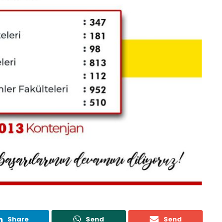
Share
Send
Send