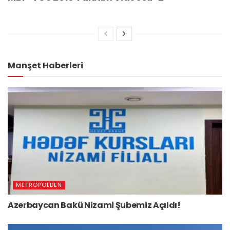
Manşet Haberleri
METROPOLDEN
Azerbaycan Bakü Nizami Şubemiz Açıldı!