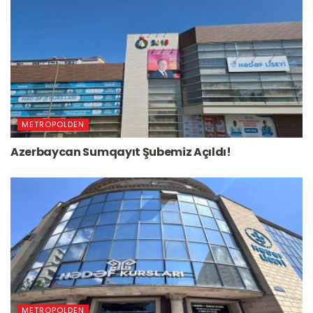
METROPOLDEN
Azerbaycan Sumqayıt Şubemiz Açıldı!
METROPOLDEN