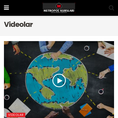
Videolar
VIDEOLAR