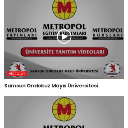
VIDEOLAR
Samsun Ondokuz Mayıs Üniversitesi