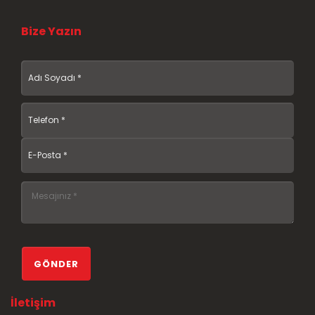
Bize Yazın
İletişim