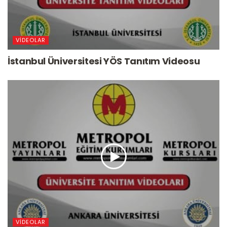
VIDEOLAR
İstanbul Üniversitesi YÖS Tanıtım Videosu
VIDEOLAR