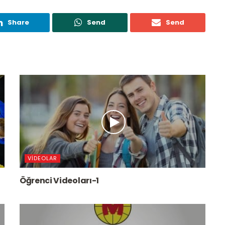
Share
Send
Send
VIDEOLAR
Öğrenci Videoları-1