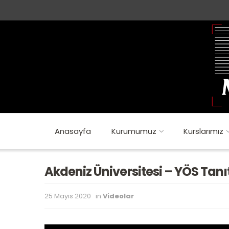
Anasayfa
Kurumumuz
Kurslarımız
Akdeniz Üniversitesi – YÖS Tan
25 Mayıs 2020
in
Videolar