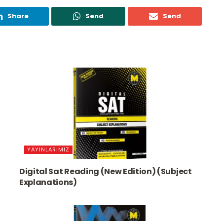
Share
Send
Send
YAYINLARIMIZ
Digital Sat Reading (New Edition) (Subject
Explanations)