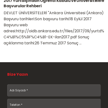
2017 Yurtdışından Öğrenci Kabulü ve Üniversitelere
Başvurular Rehberi
DEVLET ÜNİVERSİTELERİ "Ankara Üniversitesi (Ankara)
Başvuru tarihleri:Son başvuru tarihi:18 Eylül 2017
Başvuru web
adresi:http://oidb.ankara.edu.tr/files/2017/09/yurtd%
C4%B1%C5%9F%C4%B1-EK-ilan2017.pdf Sonuç
açıklanma tarihi:26 Temmuz 2017 Sonuç ...
Bize Yazın