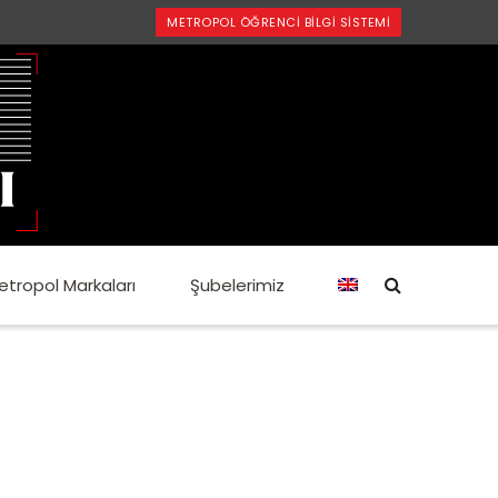
METROPOL ÖĞRENCI BILGI SISTEMI
etropol Markaları
Şubelerimiz