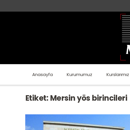
Anasayfa
Kurumumuz
Kurslarımız
Etiket:
Mersin yös birincileri