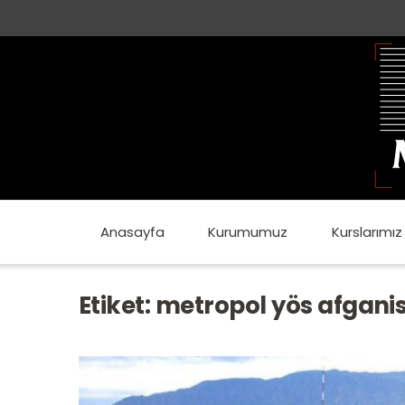
Anasayfa
Kurumumuz
Kurslarımız
Etiket:
metropol yös afgani