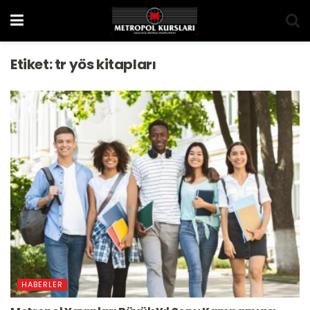
Etiket:
tr yös kitapları
HABERLER