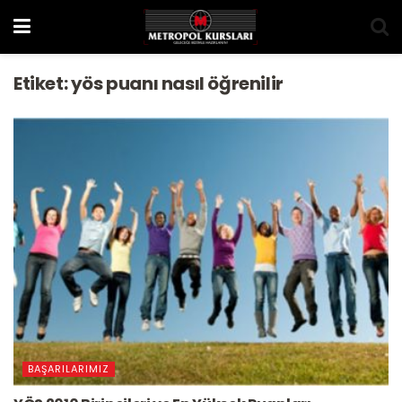
Etiket:
yös puanı nasıl öğrenilir
BAŞARILARIMIZ