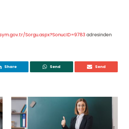
osym.gov.tr/Sorgu.aspx?SonucID=9783
adresinden
Share
Send
Send