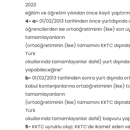
2023
eğitim ve öğretim yılından önce kayıt yaptırmı
4-
a-
01/02/2013 tarihinden önce yurtdışınd
öğrencilerden ise ortaöğretiminin (lise) son üç
tamamlayanların
(ortaöğretiminin (lise) tamamını KKTC dışında
Türk
okullarında tamamlayanlar dahil) yurt dışınd
yapabileceğine”
b-
01/02/2013 tarihinden sonra yurt dışında o
kabul kontenjanlarına ortaöğretiminin (lise) 
tamamlayanların
(ortaöğretiminin (lise) tamamını KKTC dışında
Türk
okullarında tamamlayanlar dahil) başvuru yap
5-
KKTC uyruklu olup; KKTC’de ikamet eden ve