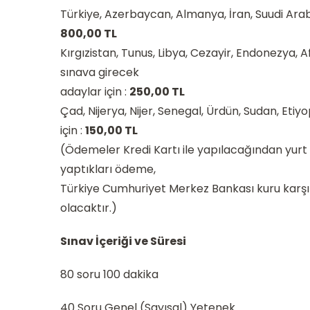
Türkiye, Azerbaycan, Almanya, İran, Suudi Arab
800,00 TL
Kırgızistan, Tunus, Libya, Cezayir, Endonezya,
sınava girecek
adaylar için :
250,00 TL
Çad, Nijerya, Nijer, Senegal, Ürdün, Sudan, Et
için :
150,00 TL
(Ödemeler Kredi Kartı ile yapılacağından yur
yaptıkları ödeme,
Türkiye Cumhuriyet Merkez Bankası kuru karşılığı,
olacaktır.)
Sınav İçeriği ve Süresi
80 soru 100 dakika
40 Soru Genel (Sayısal) Yetenek