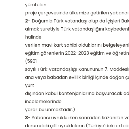
yürütülen
proje çerçevesinde ülkemize getirilen yabancı 
2-
Doğumla Türk vatandaşı olup da İçişleri Bak
almak suretiyle Türk vatandaşlığını kaybedenle
halinde
verilen mavi kart sahibi olduklarını belgeleyen
eğitim görenlerin 2022-2023 eğitim ve öğretim
(5901
sayılı Türk Vatandaşlığı Kanununun 7. Maddesin
ana veya babadan evlilik birliği içinde doğan
yurt
dışından kabul kontenjanlarına başvuracak ad
incelemelerinde
yarar bulunmaktadır.)
3-
Yabancı uyruklu iken sonradan kazanılan va
durumdaki çift uyrukluların (Türkiye’deki orta