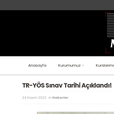
Anasayfa
Kurumumuz
Kurslarımı
TR-YÖS Sınav Tarihi Açıklandı!
24 Kasım 2022
in
Haberler