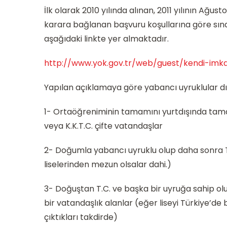
İlk olarak 2010 yılında alınan, 2011 yılının Ağus
karara bağlanan başvuru koşullarına göre sın
aşağıdaki linkte yer almaktadır.
http://www.yok.gov.tr/web/guest/kendi-imkan
Yapılan açıklamaya göre yabancı uyruklular dı
1- Ortaöğreniminin tamamını yurtdışında tama
veya K.K.T.C. çifte vatandaşlar
2- Doğumla yabancı uyruklu olup daha sonra T.
liselerinden mezun olsalar dahi.)
3- Doğuştan T.C. ve başka bir uyruğa sahip olu
bir vatandaşlık alanlar (eğer liseyi Türkiye’de b
çıktıkları takdirde)