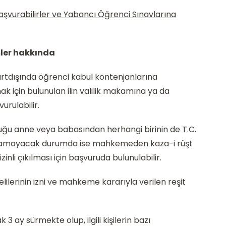
şvurabilirler ve Yabancı Öğrenci Sınavlarına
mler hakkında
yurtdışında öğrenci kabul kontenjanlarına
ak için bulunulan ilin valilik makamına ya da
urulabilir.
 olduğu anne veya babasından herhangi birinin de T.C.
ıkamayacak durumda ise mahkemeden kaza-i rüşt
zinli çıkılması için başvuruda bulunulabilir.
velilerinin izni ve mahkeme kararıyla verilen reşit
 ay sürmekte olup, ilgili kişilerin bazı