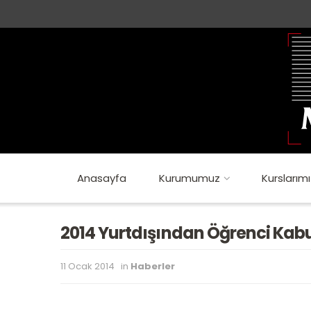
Anasayfa
Kurumumuz
Kurslarımı
2014 Yurtdışından Öğrenci Kabulü
11 Ocak 2014
in
Haberler