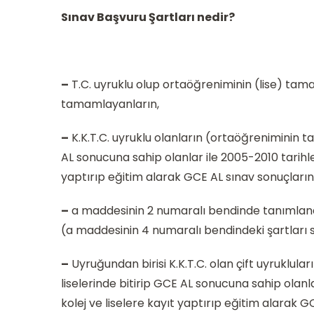
Sınav Başvuru Şartları nedir?
–
T.C. uyruklu olup ortaöğreniminin (lise) ta
tamamlayanların,
–
K.K.T.C. uyruklu olanların (ortaöğreniminin ta
AL sonucuna sahip olanlar ile 2005-2010 tarihler
yaptırıp eğitim alarak GCE AL sınav sonuçların
–
a maddesinin 2 numaralı bendinde tanımlanan 
(a maddesinin 4 numaralı bendindeki şartları 
–
Uyruğundan birisi K.K.T.C. olan çift uyruklul
liselerinde bitirip GCE AL sonucuna sahip olanla
kolej ve liselere kayıt yaptırıp eğitim alarak 