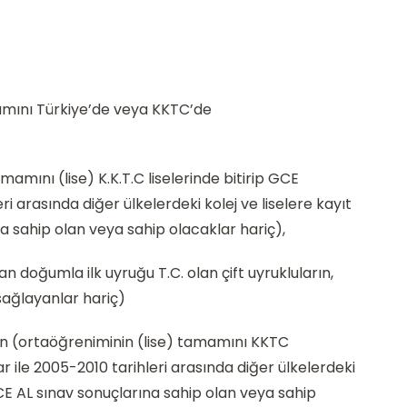
mamını Türkiye’de veya KKTC’de
mamını (lise) K.K.T.C liselerinde bitirip GCE
i arasında diğer ülkelerdeki kolej ve liselere kayıt
a sahip olan veya sahip olacaklar hariç),
doğumla ilk uyruğu T.C. olan çift uyrukluların,
sağlayanlar hariç)
arın (ortaöğreniminin (lise) tamamını KKTC
r ile 2005-2010 tarihleri arasında diğer ülkelerdeki
GCE AL sınav sonuçlarına sahip olan veya sahip