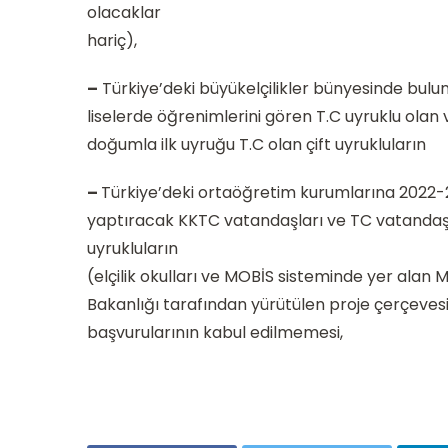
olacaklar
hariç),
–
Türkiye’deki büyükelçilikler bünyesinde bulu
liselerde öğrenimlerini gören T.C uyruklu ola
doğumla ilk uyruğu T.C olan çift uyrukluların
–
Türkiye’deki ortaöğretim kurumlarına 2022-2
yaptıracak KKTC vatandaşları ve TC vatandaşlı
uyrukluların
(elçilik okulları ve MOBİS sisteminde yer alan Mi
Bakanlığı tarafından yürütülen proje çerçevesi
başvurularının kabul edilmemesi,