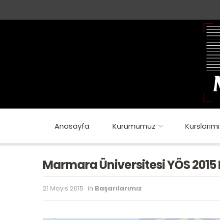
Anasayfa
Kurumumuz
Kurslarımı
Marmara Üniversitesi YÖS 2015 
21 Mayıs 2015
in
Başarılarımız