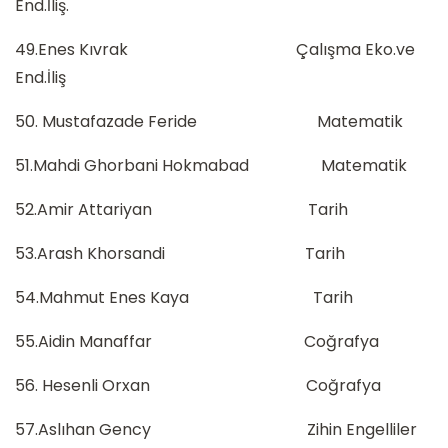
End.İliş.
49.Enes Kıvrak Çalışma Eko.ve
End.İliş
50. Mustafazade Feride Matematik
51.Mahdi Ghorbani Hokmabad Matematik
52.Amir Attariyan Tarih
53.Arash Khorsandi Tarih
54.Mahmut Enes Kaya Tarih
55.Aidin Manaffar Coğrafya
56. Hesenli Orxan Coğrafya
57.Aslıhan Gency Zihin Engelliler