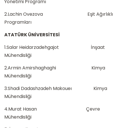
Yönetimi Programı
2.Lachin Ovezova Eşit Ağırlıklı
Programları
ATATÜRK ÜNİVERSİTESİ
1.Salar Heidarzadehgajot İnşaat
Mühendisliği
2.Armin Amirshaghaghi Kimya
Mühendisliği
3.Shadi Dadashzadeh Makoueı Kimya
Mühendisliği
4.Murat Hasan Çevre
Mühendisliği