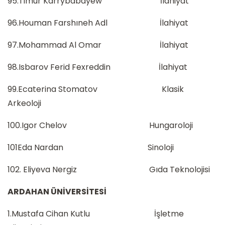
95.Timur Karrybabayew İlahiyat
96.Houman Farshıneh Adl İlahiyat
97.Mohammad Al Omar İlahiyat
98.Isbarov Ferid Fexreddin İlahiyat
99.Ecaterina Stomatov Klasik
Arkeoloji
100.Igor Chelov Hungaroloji
101Eda Nardan Sinoloji
102. Eliyeva Nergiz Gıda Teknolojisi
ARDAHAN ÜNİVERSİTESİ
1.Mustafa Cihan Kutlu İşletme