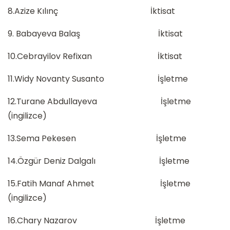
8.Azize Kılınç İktisat
9. Babayeva Balaş İktisat
10.Cebrayilov Refixan İktisat
11.Widy Novanty Susanto İşletme
12.Turane Abdullayeva İşletme
(ingilizce)
13.Sema Pekesen İşletme
14.Özgür Deniz Dalgalı İşletme
15.Fatih Manaf Ahmet İşletme
(ingilizce)
16.Chary Nazarov İşletme