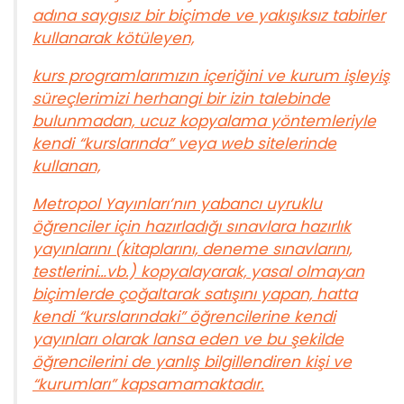
adına saygısız bir biçimde ve yakışıksız tabirler
kullanarak kötüleyen,
kurs programlarımızın içeriğini ve kurum işleyiş
süreçlerimizi herhangi bir izin talebinde
bulunmadan, ucuz kopyalama yöntemleriyle
kendi “kurslarında” veya web sitelerinde
kullanan,
Metropol Yayınları’nın yabancı uyruklu
öğrenciler için hazırladığı sınavlara hazırlık
yayınlarını (kitaplarını, deneme sınavlarını,
testlerini…vb.) kopyalayarak, yasal olmayan
biçimlerde çoğaltarak satışını yapan, hatta
kendi “kurslarındaki” öğrencilerine kendi
yayınları olarak lansa eden ve bu şekilde
öğrencilerini de yanlış bilgillendiren kişi ve
“kurumları” kapsamamaktadır.