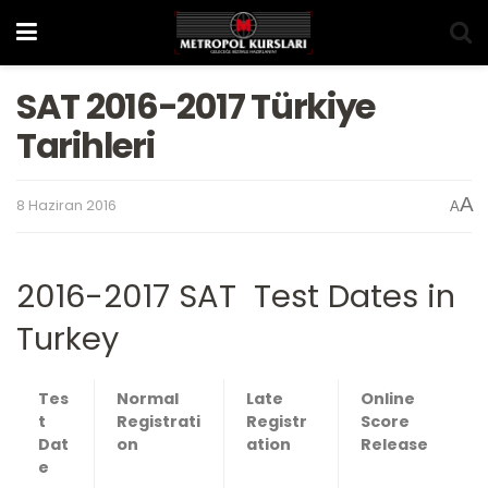
SAT 2016-2017 Türkiye
Tarihleri
A
8 Haziran 2016
A
2016-2017 SAT Test Dates in
Turkey
Tes
Normal
Late
Online
t
Registrati
Registr
Score
Dat
on
ation
Release
e