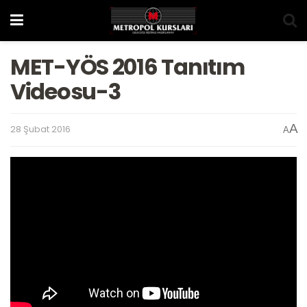
MET-YÖS 2016 Tanıtım
Videosu-3
A
28 Şubat 2016
A